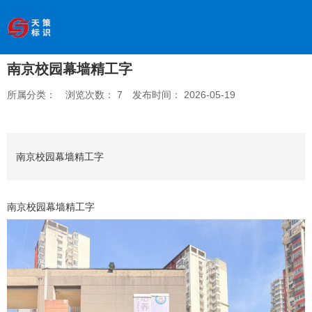
欢迎访问南京天策标识有限公司官网
--服务于学校、
医院、银行、政府、房地产、企事业单位、景区等基础建设
领域
南京校园幕墙精工字
全国服务热线
：
18066033339
所属分类：
浏览次数：
7
发布时间： 2026-05-19
南京校园幕墙精工字
南京校园幕墙精工字