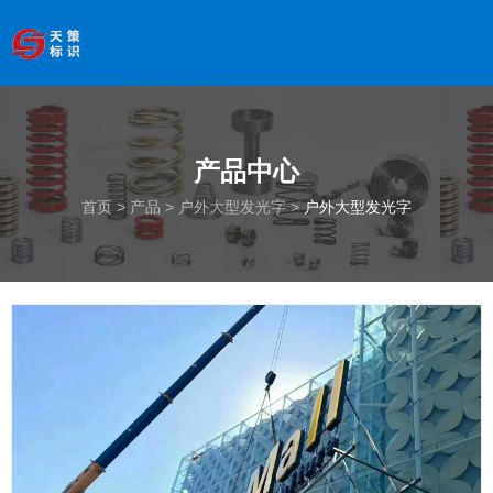
欢迎访问南京天策标识有限公司官网
--服务于学校、
医院、银行、政府、房地产、企事业单位、景区等基础建设
领域
产品详情
全国服务热线
：
18066033339
产品中心
首页
/
产品
/
户外大型发光字
/
户外大型发光字
首页
>
产品
>
户外大型发光字
>
户外大型发光字