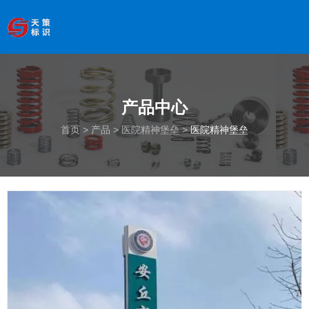
欢迎访问南京天策标识有限公司官网
--服务于学校、
医院、银行、政府、房地产、企事业单位、景区等基础建设
领域
产品详情
全国服务热线
：
18066033339
产品中心
首页
/
产品
/
医院精神堡垒
/
医院精神堡垒
首页
>
产品
>
医院精神堡垒
>
医院精神堡垒