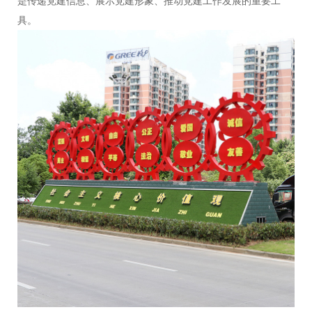
是传递党建信息、展示党建形象、推动党建工作发展的重要工
具。