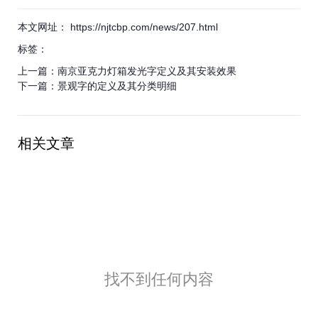
本文网址： https://njtcbp.com/news/207.html
标签：
上一篇：
南京亚克力灯箱发光字定义及其安装效果
下一篇：
景观字的定义及其分类明细
相关文章
找不到任何内容