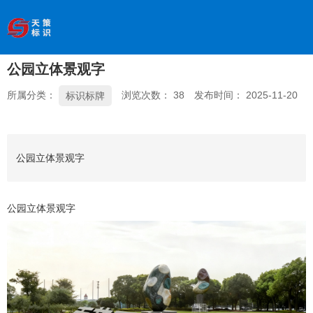
欢迎访问南京天策标识有限公司官网
--服务于学校、
医院、银行、政府、房地产、企事业单位、景区等基础建设
领域
公园立体景观字
全国服务热线
：
18066033339
所属分类：
浏览次数：
38
发布时间： 2025-11-20
标识标牌
公园立体景观字
公园立体景观字